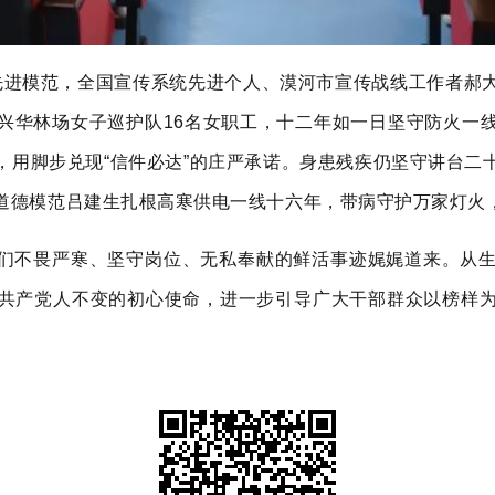
先进模范，全国宣传系统先进个人、漠河市宣传战线工作者郝
兴华林场女子巡护队16名女职工，十二年如一日坚守防火一
，用脚步兑现“信件必达”的庄严承诺。身患残疾仍坚守讲台二
道德模范吕建生扎根高寒供电一线十六年，带病守护万家灯火
们不畏严寒、坚守岗位、无私奉献的鲜活事迹娓娓道来。从
共产党人不变的初心使命，进一步引导广大干部群众以榜样