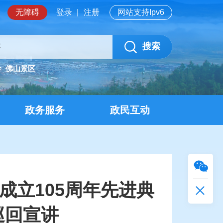
无障碍
登录
|
注册
网站支持Ipv6
搜索
岭
佛山景区
政务服务
政民互动
成立105周年先进典
巡回宣讲