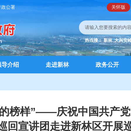
行政公署
关怀版
热点搜：
新林
大兴安
领导介绍
走进新林
政务公开
的榜样”——庆祝中国共产党
巡回宣讲团走进新林区开展