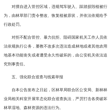
对擅自进入管控区域
，
违规驾车驶入、踩踏损毁植被
行
为
，
由林草部门责令整改、恢复
植被
原状，并依法
依规
给予
行政处罚
。
对拒不配合管控、
暴力抗拒
、
阻碍国家机关工作人员依
法
依规
执行
公
务，
屡教不改多次违法
造成林地或者其他农用
地基本功能丧失或者遭受永久性破坏的
，
由公安机关依法追
究刑事责任。
五、强化联合巡查与线索举报
自本公告发布之日起，区林草局联合区公安局、新林林
业局相关科室开展常态化联合巡查执法，严厉打击各类破坏
林草湿地、森林资源的违法行为。