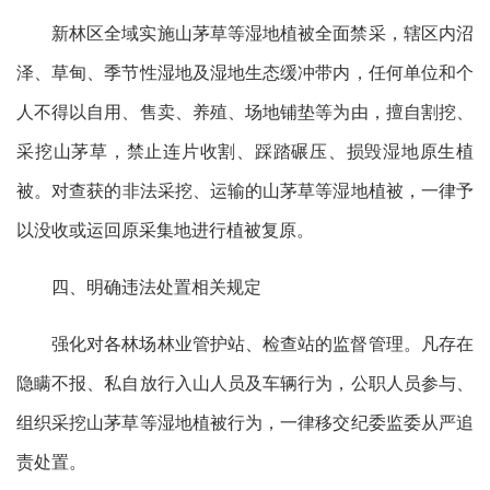
新林区全域实施山茅草等湿地植被全面禁采
，
辖区内沼
泽、草甸、季节性湿地及湿地生态缓冲带内，任何单位和个
人不得以自用、售卖、养殖、场地铺垫等为由，擅自割挖、
采挖山茅草
，
禁止连片收割、踩踏碾压、损毁湿地原生植
被
。
对查获的非法采挖、运输的山茅草等湿地植被，一律予
以没收或运回原采集地进行植被复原。
四、明确违法处置相关规定
强化对各林场林业管护站、检查站的监督管理。凡存在
隐瞒不报、私自放行入山人员及车辆
行为
，
公职人员参与、
组织采挖山茅草等湿地植被
行为
，一律移交纪委监委从严追
责处置。