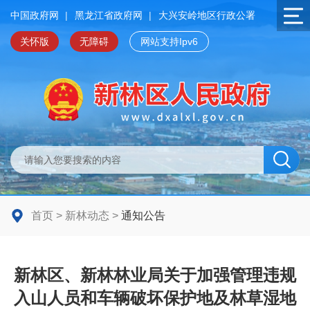
中国政府网
|
黑龙江省政府网
|
大兴安岭地区行政公署
关怀版
无障碍
网站支持Ipv6
首页
>
新林动态
>
通知公告
新林区、新林林业局关于加强管理违规
入山人员和车辆破坏保护地及林草湿地