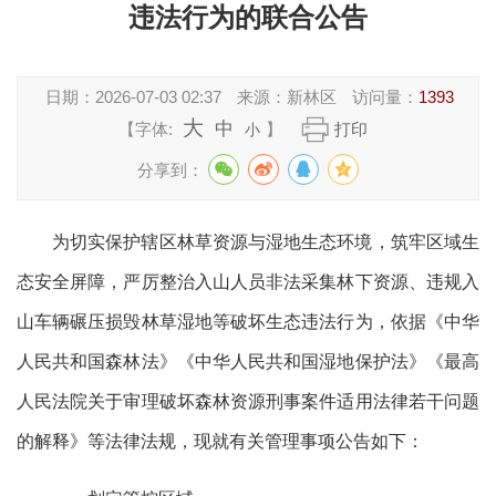
违法行为的联合公告
日期：
2026-07-03 02:37
来源：
新林区
访问量：
1393
大
中
【字体:
】
打印
小
分享到：
为切实保护辖区林草资源与湿地生态环境，筑牢区域生
态安全屏障，严厉整治
入山人员
非法采集林下资源、
违规入
山
车辆碾压损毁林草湿地等破坏生态违法行
为，依据《中华
人民共和国森林法》《中华人民共和国湿地保护法》
《最高
人民法院关于审理破坏森林资源刑事案件适用法律若干问题
的解释》
等法律法规，现就有关管
理
事项公告如下：