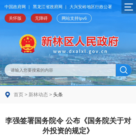
中国政府网
|
黑龙江省政府网
|
大兴安岭地区行政公署
关怀版
无障碍
网站支持Ipv6
首页
>
新林动态
>
头条
李强签署国务院令 公布《国务院关于对
外投资的规定》