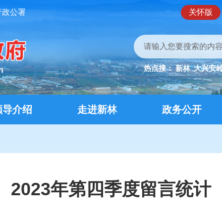
行政公署
关怀版
热点搜：
新林
大兴安
领导介绍
走进新林
政务公开
2023年第四季度留言统计