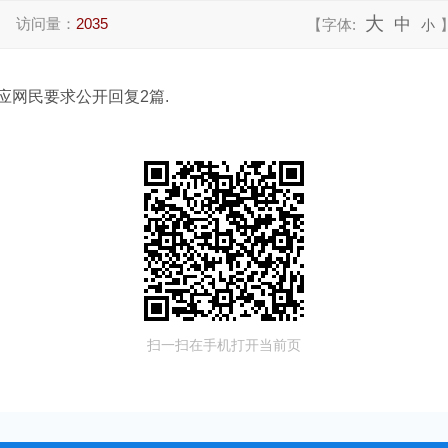
大
访问量：
2035
中
【字体:
小
应网民要求公开回复2篇.
扫一扫在手机打开当前页